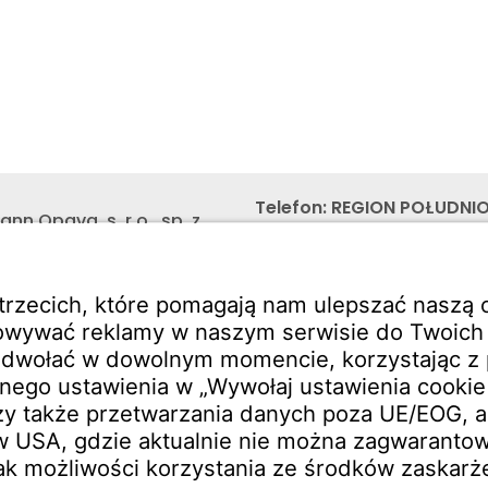
Telefon:
REGION POŁUDNI
nn Opava, s. r.o., sp. z
608 682 419
,
iał w Polsce
Telefon:
REGION CENTRAL
zka 10 (Regus Center 3rd
603 880 419
,
PROJEKTY C
POLSKA
+48 603 658 900
26 Katowice
E-mail:
obchod@witzenm
Service
Do pobrania
kt