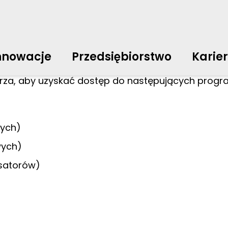
Baza plików
Pobieranie oprog
中文
english
čeština
english
de
mowania użytkownika
nnowacje
Przedsiębiorstwo
Karie
english
italiano
english
日
arza, aby uzyskać dostęp do następujących prog
svenska
english
slovenčina
english
en
wych)
wych)
satorów)