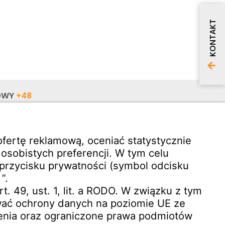
KONTAKT
OWY
+48
NY
+48
AŁA
ann.com
Pobieranie oprogramowania