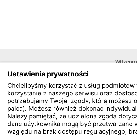
Witzenma
o.o.oddz
Wojewód
floor)
PL 40-0
Kontakt
Lokalizacje
Konta