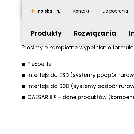
Przegląd
Polska | PL
Kontakt
Do pobrania
nederlands
english
português
english
Do pobrania
Pobieranie oprogra
Produkty
Rozwiązania
I
français
english
Prosimy o kompletne wypełnienie formul
english
Flexperte
español
english
polski
english
Interfejs do E3D (systemy podpór ruro
Interfejs do S3D (systemy podpór ruro
CAESAR II ® – dane produktów (kompen