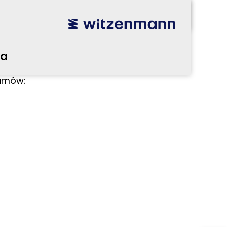
ramowania użytkownika
utsch
english
español
português
english
ra
本語
english
한국어
english
ramów:
glish