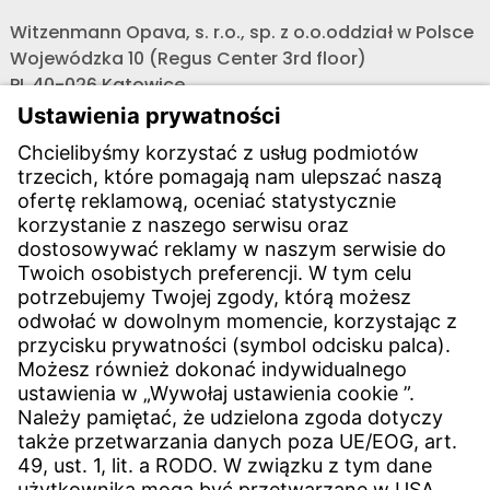
Witzenmann Opava, s. r.o., sp. z o.o.oddział w Polsce
Wojewódzka 10 (Regus Center 3rd floor)
PL 40-026 Katowice
Telefon:
REGION POŁUDNIOWY
+48 608 682 419
,
Telefon:
REGION CENTRALNY
+48 603 880 419
,
PROJEKTY CAŁA POLSKA
+48 603 658 900
E-mail:
obchod@witzenmann.com
Kontakt
Lokalizacje
Kontakt