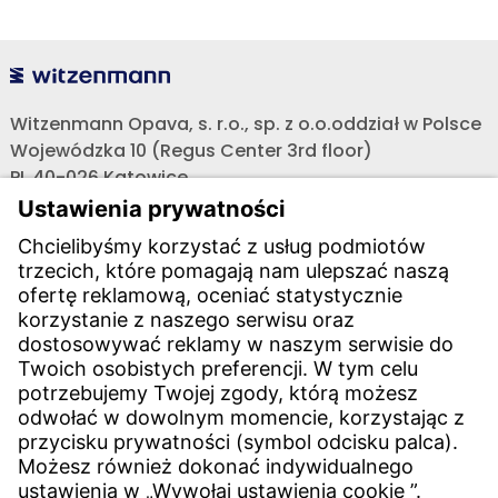
Witzenmann Opava, s. r.o., sp. z o.o.oddział w Polsce
Wojewódzka 10 (Regus Center 3rd floor)
PL 40-026 Katowice
Telefon:
REGION POŁUDNIOWY
+48 608 682 419
,
Telefon:
REGION CENTRALNY
+48 603 880 419
,
PROJEKTY CAŁA POLSKA
+48 603 658 900
E-mail:
obchod@witzenmann.com
Kontakt
Lokalizacje